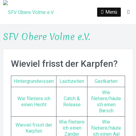
Zum
Inhalt
Menü
Su
springen
SFV Obere Volme e.V.
Wieviel frisst der Karpfen?
Hintergrundwissen
Laichzeiten
Gastkarten
Wie
Wie filetiere ich
Catch &
filetiere/häute
einen Hecht
Release
ich einen
Barsch
Wie filetiere
Wie
Wieviel frisst der
ich einen
filetiere/häute
Karpfen
Zander
ich einen Aal