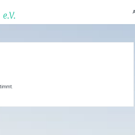
e.V.
stimmt.