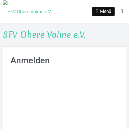
Zum
Inhalt
Menü
Su
springen
SFV Obere Volme e.V.
Anmelden
Benutzername oder E-Mail
Passwort