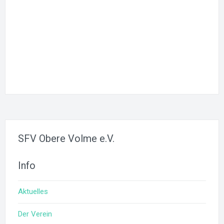
Angemeldet bleiben
Registrieren
Passwort vergessen?
SFV Obere Volme e.V.
Info
Aktuelles
Der Verein